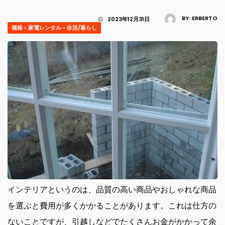
BY:
ERBERTO
2023年12月31日
価格
•
家電レンタル
•
生活/暮らし
インテリアというのは、品質の高い商品やおしゃれな商品
を選ぶと費用が多くかかることがあります。
これは仕方の
ないことですが、引越しなどでたくさんお金がかかって余