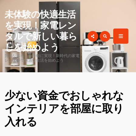
for:
未体験の快適生活
を実現！家電レン
タルで新しい暮ら
しを始めよう
贅沢な暮らしを手軽に実現！新時代の家電
レンタルで快適な生活を始めよう
少ない資金でおしゃれな
インテリアを部屋に取り
入れる